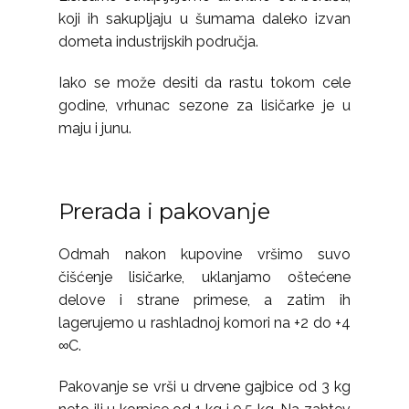
koji ih sakupljaju u šumama daleko izvan
dometa industrijskih područja.
Iako se može desiti da rastu tokom cele
godine, vrhunac sezone za lisičarke je u
maju i junu.
Prerada i pakovanje
Odmah nakon kupovine vršimo suvo
čišćenje lisičarke, uklanjamo oštećene
delove i strane primese, a zatim ih
lagerujemo u rashladnoj komori na +2 do +4
∞C.
Pakovanje se vrši u drvene gajbice od 3 kg