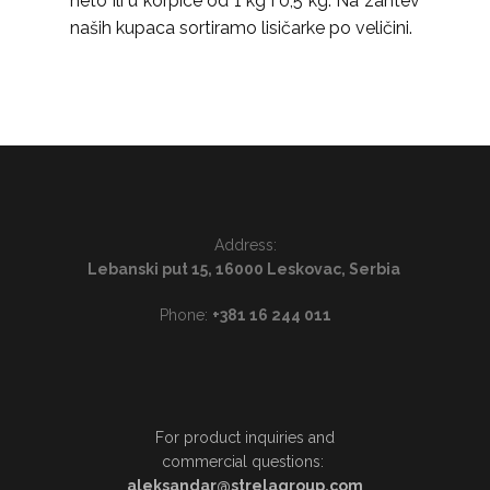
neto ili u korpice od 1 kg i 0,5 kg. Na zahtev
naših kupaca sortiramo lisičarke po veličini.
Address:
Lebanski put 15, 16000 Leskovac, Serbia
Phone:
+381 16 244 011
For product inquiries and
commercial questions:
aleksandar@strelagroup.com