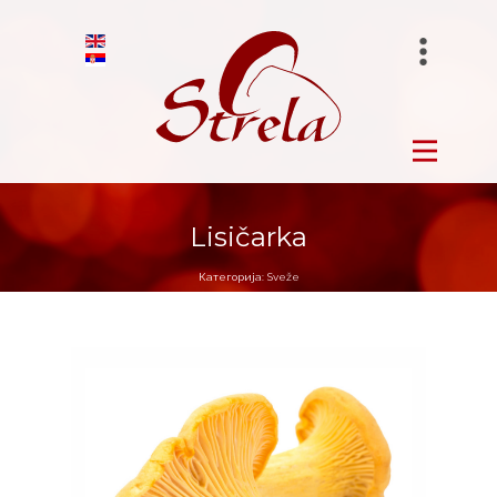
STRELA FRUIT
Početna
BIRANO
Sveže
STRELA GROUP
Lisičarka
Zamrznuto
Категорија:
Sveže
Sušene
Salamura
O nama