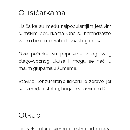
O lisičarkama
Lisičarke su među najpopularnijim jestivim
šumskim pečurkama. One su narandžaste,
žute ili bele, mesnate i levkastog oblika.
Ove pečurke su popularne zbog svog
blago-voćnog ukusa i mogu se naći u
malim grupama u šumama.
Štaviše, konzumiranje lisičarki je zdravo, jer
su, između ostalog, bogate vitaminom D.
Otkup
Lisičarke otkupljujemo direktno od berača,