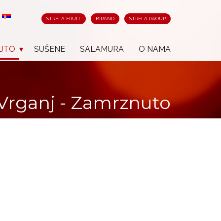
STRELA FRUIT
BIRANO
STRELA GROUP
UTO
SUŠENE
SALAMURA
O NAMA
Vrganj - Zamrznuto