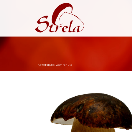
Категорија:
Zamrznuto