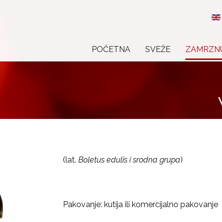
POČETNA
SVEŽE
ZAMRZN
(lat.
Boletus edulis i srodna grupa
)
Pakovanje: kutija ili komercijalno pakovanje