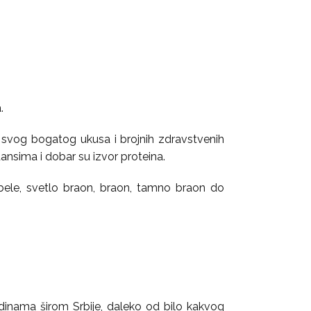
.
og svog bogatog ukusa i brojnih zdravstvenih
dansima i dobar su izvor proteina.
 bele, svetlo braon, braon, tamno braon do
edinama širom Srbije, daleko od bilo kakvog