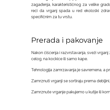
zagađenja, karakterističnog za velike grad
reći da vrganj spada u red ekološki zdra
specifičnim za tu vrstu.
Prerada i pakovanje
Nakon čišćenja i razvrstavanja, sveži vrga
celog, na kockice ili samo kape.
Tehnologija zamrzavanja je savremena, a prer
Zamrznuti vrganji se sortiraju prema debljini
Zamrznute vrganje pakujemo u kutije ili kom