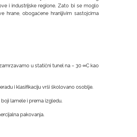
ove i industrijske regione. Zato bi se moglo
ve hrane, obogaćene hranljivim sastojcima
nj zamrzavamo u statični tunel na – 30 ∞C kao
adu i klasifikaciju vrši školovano osoblje.
, boji lamele i prema izgledu.
ercijalna pakovanja.