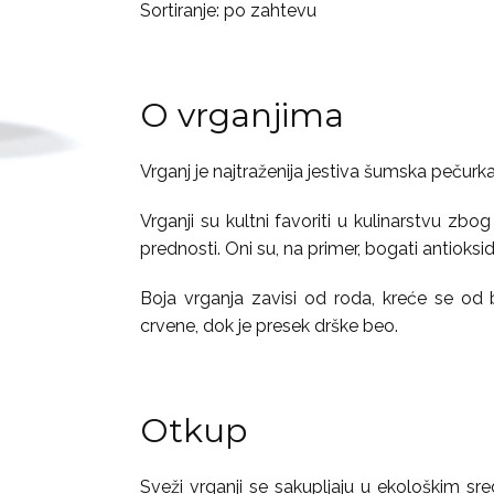
Sortiranje: po zahtevu
O vrganjima
Vrganj je najtraženija jestiva šumska pečurka
Vrganji su kultni favoriti u kulinarstvu zb
prednosti. Oni su, na primer, bogati antioksi
Boja vrganja zavisi od roda, kreće se od
crvene, dok je presek drške beo.
Otkup
Sveži vrganji se sakupljaju u ekološkim sr