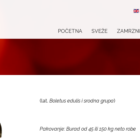
POČETNA
SVEŽE
ZAMRZN
(lat.
Boletus edulis i srodna grupa
)
Pakovanje: Burad od 45 ili 150 kg neto robe