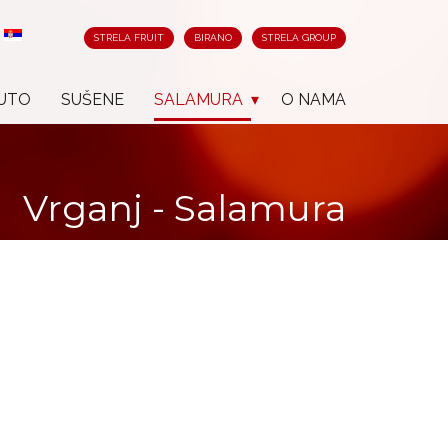
STRELA FRUIT
BIRANO
STRELA GROUP
UTO
SUŠENE
SALAMURA
O NAMA
Vrganj - Salamura