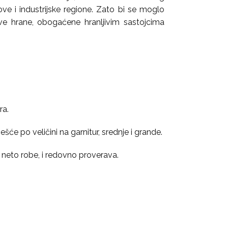
ove i industrijske regione. Zato bi se moglo
ve hrane, obogaćene hranljivim sastojcima
ra.
ešće po veličini na garnitur, srednje i grande.
 neto robe, i redovno proverava.