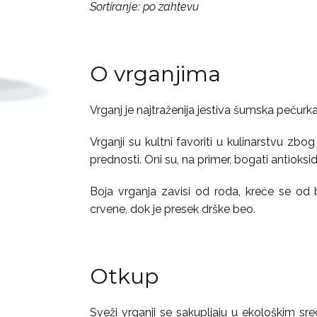
Sortiranje: po zahtevu
O vrganjima
Vrganj je najtraženija jestiva šumska pečurka
Vrganji su kultni favoriti u kulinarstvu zb
prednosti. Oni su, na primer, bogati antioksi
Boja vrganja zavisi od roda, kreće se od
crvene, dok je presek drške beo.
Otkup
Sveži vrganji se sakupljaju u ekološkim sr