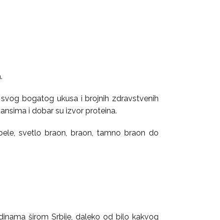
.
og svog bogatog ukusa i brojnih zdravstvenih
dansima i dobar su izvor proteina.
 bele, svetlo braon, braon, tamno braon do
edinama širom Srbije, daleko od bilo kakvog