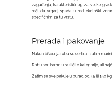
zagađenja, karakterističnog za velike grad
reći da vrganj spada u red ekološki zdra
specifičnim za tu vrstu.
Prerada i pakovanje
Nakon čišćenja roba se sortira i zatim marini
Robu sortiramo u različite kategorije, ali najč
Zatim se sve pakuje u burad od 45 ili 150 kg